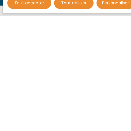
Tout accepter
Tout refuser
Personnaliser
Ne manquez plu
alerte mail !
Prénom
Type d'offre
Vente
Budget max 
J'accepte 
ne souhait