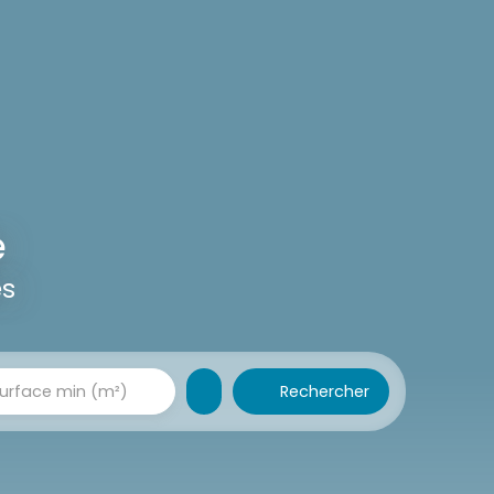
e
es
Rechercher
urface min (m²)