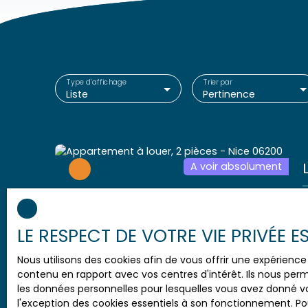
Type d'affichage
Trier par
Liste
Pertinence
A voir absolument
D
7
3
LE RESPECT DE VOTRE VIE PRIVÉE 
c
é
Nous utilisons des cookies afin de vous offrir une expérien
d
contenu en rapport avec vos centres d'intérêt. Ils nous perm
896
€ /mois CC
s
les données personnelles pour lesquelles vous avez donné vo
s
l'exception des cookies essentiels à son fonctionnement. Pou