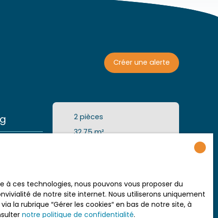
Créer une alerte
2
pièces
ng
32.75
m²
ce Situé au
Nice 06200
artement de
hambre
xcellent
t équipée,
ace à ces technologies, nous pouvons vous proposer du
 agréable
vivialité de notre site internet. Nous utiliserons uniquement
Lire l'annonce
nseur, est
 la rubrique ″Gérer les cookies″ en bas de notre site, à
extérieure.
nsulter
notre politique de confidentialité
.