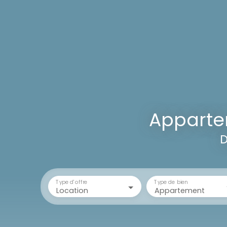
Apparte
D
Type d'offre
Type de bien
Location
Appartement