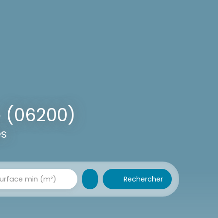
 (06200)
es
Rechercher
urface min (m²)