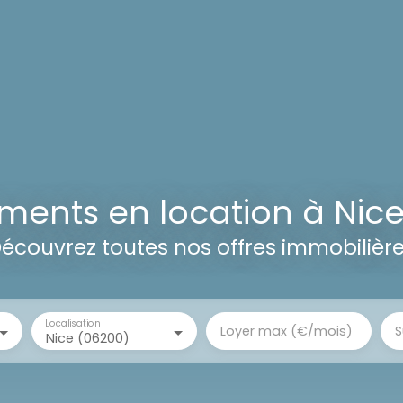
ments en location à Nice
écouvrez toutes nos offres immobilièr
Localisation
Loyer max (€/mois)
S
Nice (06200)