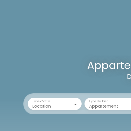
Apparte
D
Type d'offre
Type de bien
Location
Appartement