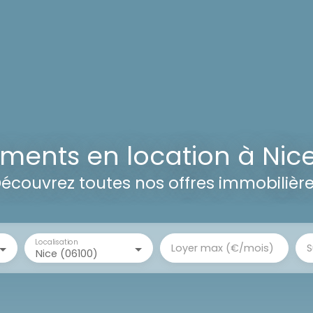
ments en location à Nice
écouvrez toutes nos offres immobilièr
Localisation
Loyer max (€/mois)
S
Nice (06100)