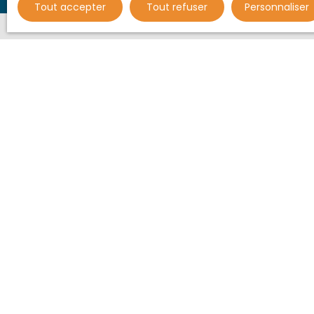
Tout accepter
Tout refuser
Personnaliser
Ne manquez plu
alerte mail !
Prénom
Type d'offre
Location
Loyer max (€
J'accepte 
ne souhait