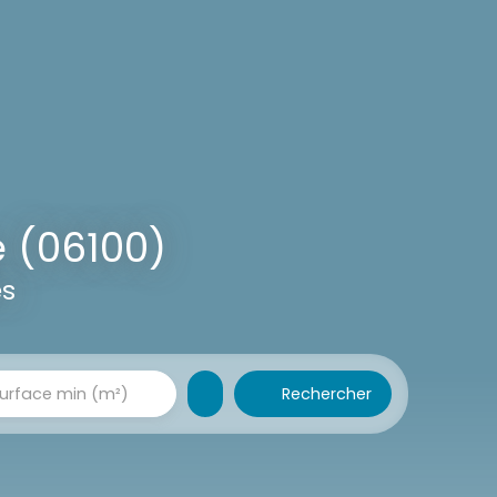
 (06100)
es
Rechercher
urface min (m²)