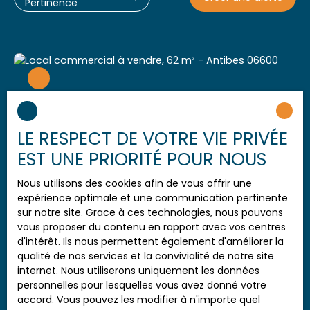
Pertinence
LE RESPECT DE VOTRE VIE PRIVÉE
EST UNE PRIORITÉ POUR NOUS
Nous utilisons des cookies afin de vous offrir une
expérience optimale et une communication pertinente
228 000
€
sur notre site. Grace à ces technologies, nous pouvons
vous proposer du contenu en rapport avec vos centres
d'intérêt. Ils nous permettent également d'améliorer la
4
pièces
Mur
qualité de nos services et la convivialité de notre site
internet. Nous utiliserons uniquement les données
commerciaux
62
m²
personnelles pour lesquelles vous avez donné votre
Situé en plein cœur
Antibes 06600
accord. Vous pouvez les modifier à n'importe quel
d'Antibes, en bas du