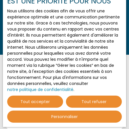
EST UNE PRIORITÉ POUR NOUS
Nous utilisons des cookies afin de vous offrir une
Aucun résultat
expérience optimale et une communication pertinente
sur notre site. Grace à ces technologies, nous pouvons
vous proposer du contenu en rapport avec vos centres
d'intérêt. Ils nous permettent également d'améliorer la
qualité de nos services et la convivialité de notre site
internet. Nous utiliserons uniquement les données
personnelles pour lesquelles vous avez donné votre
accord. Vous pouvez les modifier à n'importe quel
moment via la rubrique ″Gérer les cookies″ en bas de
notre site, à l'exception des cookies essentiels à son
fonctionnement. Pour plus d'informations sur vos
Vous ne trouvez pas
données personnelles, veuillez consulter
la propriété de vos rêves ?
notre politique de confidentialité
.
Tout accepter
Tout refuser
Ne manquez plus aucun bien correspondant à votre
recherche en vous inscrivant à notre alerte mail !
Personnaliser
Prénom