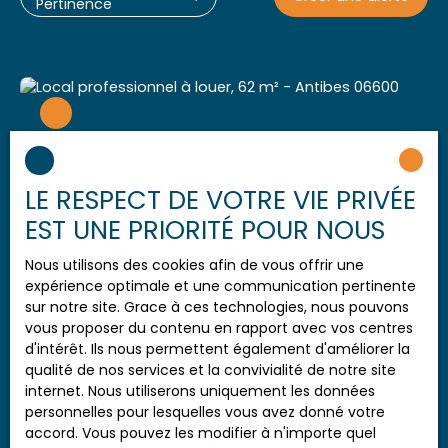
Pertinence
LE RESPECT DE VOTRE VIE PRIVÉE
EST UNE PRIORITÉ POUR NOUS
Nous utilisons des cookies afin de vous offrir une
expérience optimale et une communication pertinente
1 180
€ /mois HC
sur notre site. Grace à ces technologies, nous pouvons
vous proposer du contenu en rapport avec vos centres
d'intérêt. Ils nous permettent également d'améliorer la
4
pièces
Local
qualité de nos services et la convivialité de notre site
internet. Nous utiliserons uniquement les données
Commercial -
62
m²
personnelles pour lesquelles vous avez donné votre
Idéalement situé
Avenue Général
Antibes 06600
accord. Vous pouvez les modifier à n'importe quel
Avenue Général